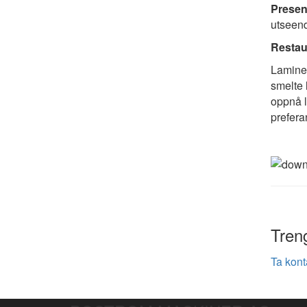
Presen
utseend
Restau
Laminer
smelte 
oppnå l
prefera
Treng
Ta kont