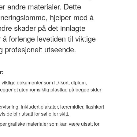
ler andre materialer. Dette
amineringslomme, hjelper med å
ndre skader på det innlagte
 forlenge levetiden til viktige
g profesjonelt utseende.
r:
 viktige dokumenter som ID-kort, diplom,
legger et gjennomsiktig plastlag på begge sider
visning, inkludert plakater, læremidler, flashkort
e blir utsatt for søl eller skitt.
yper grafiske materialer som kan være utsatt for