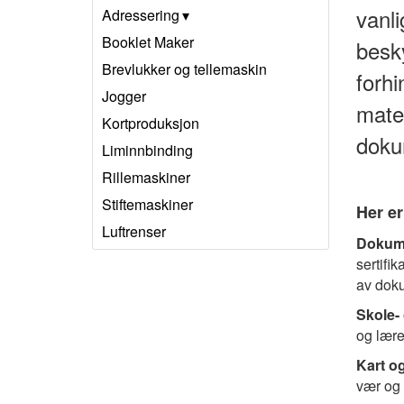
vanli
Adressering
Booklet Maker
besky
Brevlukker og tellemaskin
forhi
Jogger
mater
Kortproduksjon
dokum
Liminnbinding
Rillemaskiner
Stiftemaskiner
Her e
Luftrenser
Dokume
sertifi
av doku
Skole-
og læreb
Kart og
vær og s