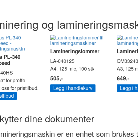
inering og lamineringsmask
Lamineringslommer
Laminer
s PL-340
LA-040125
QM33243
peed
A4, 125 mic, 100 stk
A3, 125 m
340HS
505,-
649,-
at for proffe
oss for pristilbud.
Legg i handlekurv
Legg i 
stilbud
kytter dine dokumenter
mineringsmaskin er en enhet som brukes ti