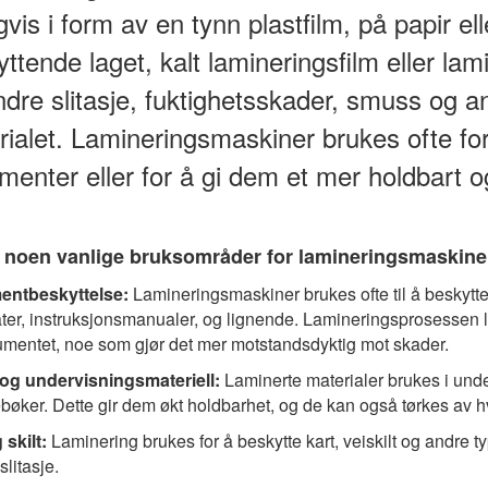
gvis i form av en tynn plastfilm, på papir el
ttende laget, kalt lamineringsfilm eller l
ndre slitasje, fuktighetsskader, smuss og a
ialet. Lamineringsmaskiner brukes ofte for å
enter eller for å gi dem et mer holdbart o
r noen vanlige bruksområder for lamineringsmaskine
ntbeskyttelse:
Lamineringsmaskiner brukes ofte til å beskytte
kater, instruksjonsmanualer, og lignende. Lamineringsprosessen 
mentet, noe som gjør det mer motstandsdyktig mot skader.
 og undervisningsmateriell:
Laminerte materialer brukes i under
øker. Dette gir dem økt holdbarhet, og de kan også tørkes av hvis d
 skilt:
Laminering brukes for å beskytte kart, veiskilt og andre t
litasje.