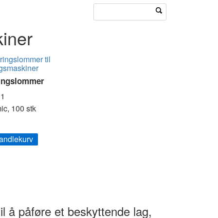
iner
ingslommer
1
ic, 100 stk
handlekurv
l å påføre et beskyttende lag,