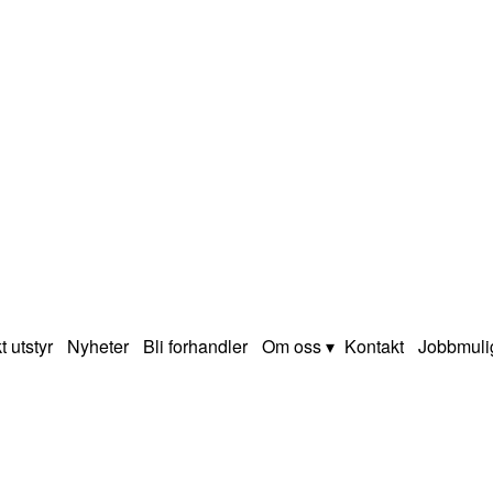
t utstyr
Nyheter
Bli forhandler
Om oss
Kontakt
Jobbmuli