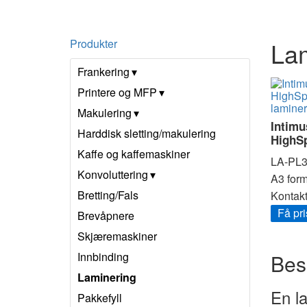
Produkter
Lam
Frankering
Printere og MFP
Makulering
Intimu
Harddisk sletting/makulering
HighS
Kaffe og kaffemaskiner
LA-PL
Konvoluttering
A3 form
Bretting/Fals
Kontakt 
Få pri
Brevåpnere
Skjæremaskiner
Bes
Innbinding
Laminering
En la
Pakkefyll