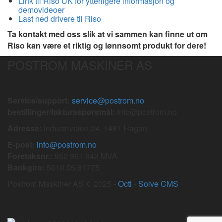
Link til Riso UK for ytterligere informasjon og
demovideoer
Last ned drivere til Riso
Ta kontakt med oss slik at vi sammen kan finne ut om
Riso kan være et riktig og lønnsomt produkt for dere!
POSTROM MASKINER AS
Service/support:
service@postrom.no
bestillinger/fakturaspørsmål:
info@postrom.no
Adresse:
Industriveien 24, 1481 Hagan
E-post:
info@postrom.no
Foretaksnr.:
952 961 942 MVA
Bankgiro:
5010.05.61775
Postrom Maskiner AS © 2025 -
Octi
-
Solve CMS