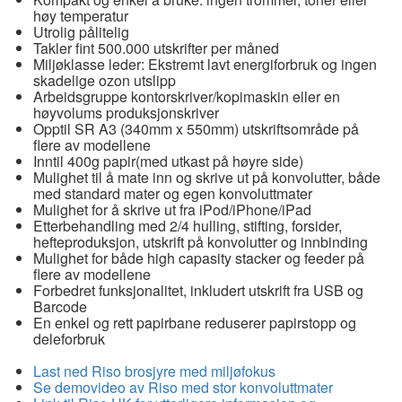
høy temperatur
Utrolig pålitelig
Takler fint 500.000 utskrifter per måned
Miljøklasse leder: Ekstremt lavt energiforbruk og ingen
skadelige ozon utslipp
Arbeidsgruppe kontorskriver/kopimaskin eller en
høyvolums produksjonskriver
Opptil SR A3 (340mm x 550mm) utskriftsområde på
flere av modellene
Inntil 400g papir(med utkast på høyre side)
Mulighet til å mate inn og skrive ut på konvolutter, både
med standard mater og egen konvoluttmater
Mulighet for å skrive ut fra iPod/iPhone/iPad
Etterbehandling med 2/4 hulling, stifting, forsider,
hefteproduksjon, utskrift på konvolutter og innbinding
Mulighet for både high capasity stacker og feeder på
flere av modellene
Forbedret funksjonalitet, inkludert utskrift fra USB og
Barcode
En enkel og rett papirbane reduserer papirstopp og
deleforbruk
Last ned Riso brosjyre med miljøfokus
Se demovideo av Riso med stor konvoluttmater