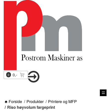
0,-
0
Vis
navi
Forside
Produkter
Printere og MFP
Riso høyvolum fargeprint