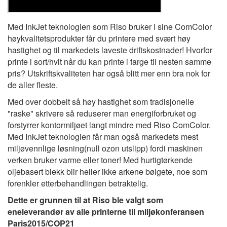
Med InkJet teknologien som Riso bruker i sine ComColor
høykvalitetsprodukter får du printere med svært høy
hastighet og til markedets laveste driftskostnader! Hvorfor
printe i sort/hvit når du kan printe i farge til nesten samme
pris? Utskriftskvaliteten har også blitt mer enn bra nok for
de aller fleste.
Med over dobbelt så høy hastighet som tradisjonelle
"raske" skrivere så reduserer man energiforbruket og
forstyrrer kontormiljøet langt mindre med Riso ComColor.
Med InkJet teknologien får man også markedets mest
miljøvennlige løsning(null ozon utslipp) fordi maskinen
verken bruker varme eller toner! Med hurtigtørkende
oljebasert blekk blir heller ikke arkene bølgete, noe som
forenkler etterbehandlingen betraktelig.
Dette er grunnen til at Riso ble valgt som
eneleverandør av alle printerne til miljøkonferansen
Paris2015/COP21