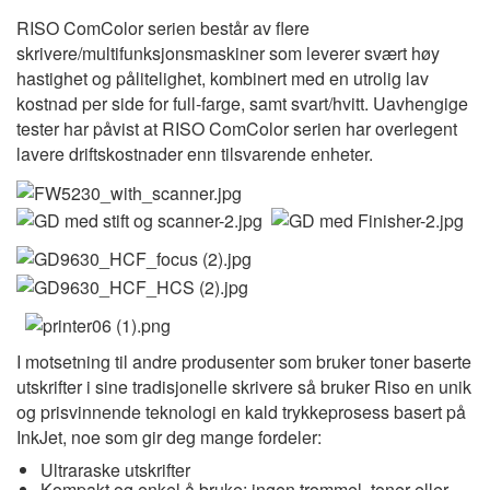
RISO ComColor serien består av flere
skrivere/multifunksjonsmaskiner som leverer svært høy
hastighet og pålitelighet, kombinert med en utrolig lav
kostnad per side for full-farge, samt svart/hvitt. Uavhengige
tester har påvist at RISO ComColor serien har overlegent
lavere driftskostnader enn tilsvarende enheter.
I motsetning til andre produsenter som bruker toner baserte
utskrifter i sine tradisjonelle skrivere så bruker Riso en unik
og prisvinnende teknologi en kald trykkeprosess basert på
InkJet, noe som gir deg mange fordeler:
Ultraraske utskrifter
Kompakt og enkel å bruke: ingen trommel, toner eller