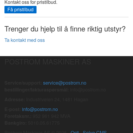
Kontakt oss for pristilbud.
Få pristilbud
Trenger du hjelp til å finne riktig utstyr?
Ta kontakt med oss
POSTROM MASKINER AS
Service/support:
service@postrom.no
bestillinger/fakturaspørsmål:
info@postrom.no
Adresse:
Industriveien 24, 1481 Hagan
E-post:
info@postrom.no
Foretaksnr.:
952 961 942 MVA
Bankgiro:
5010.05.61775
Postrom Maskiner AS © 2025 -
Octi
-
Solve CMS