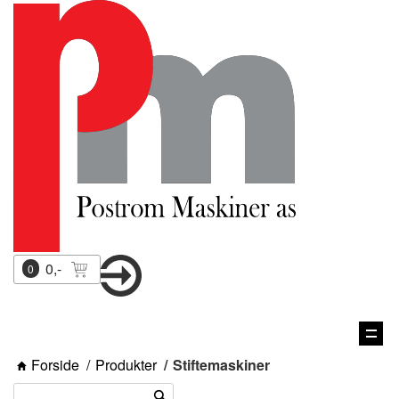
0,-
0
Vis
navi
Forside
Produkter
Stiftemaskiner